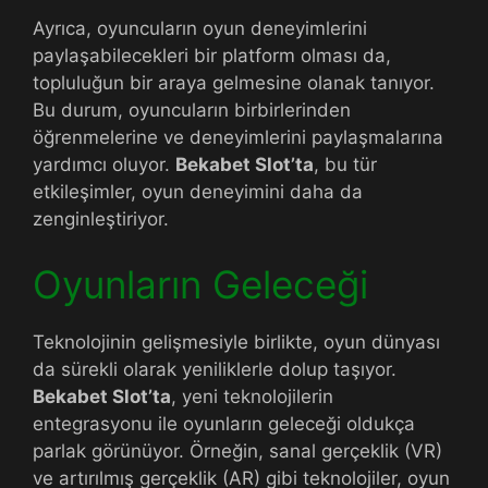
Ayrıca, oyuncuların oyun deneyimlerini
paylaşabilecekleri bir platform olması da,
topluluğun bir araya gelmesine olanak tanıyor.
Bu durum, oyuncuların birbirlerinden
öğrenmelerine ve deneyimlerini paylaşmalarına
yardımcı oluyor.
Bekabet Slot’ta
, bu tür
etkileşimler, oyun deneyimini daha da
zenginleştiriyor.
Oyunların Geleceği
Teknolojinin gelişmesiyle birlikte, oyun dünyası
da sürekli olarak yeniliklerle dolup taşıyor.
Bekabet Slot’ta
, yeni teknolojilerin
entegrasyonu ile oyunların geleceği oldukça
parlak görünüyor. Örneğin, sanal gerçeklik (VR)
ve artırılmış gerçeklik (AR) gibi teknolojiler, oyun