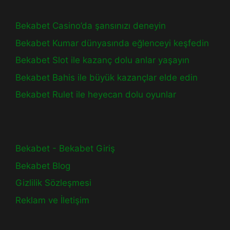
Bekabet Casino’da şansınızı deneyin
Bekabet Kumar dünyasında eğlenceyi keşfedin
Bekabet Slot ile kazanç dolu anlar yaşayın
Bekabet Bahis ile büyük kazançlar elde edin
Bekabet Rulet ile heyecan dolu oyunlar
Bekabet - Bekabet Giriş
Bekabet Blog
Gizlilik Sözleşmesi
Reklam ve İletişim